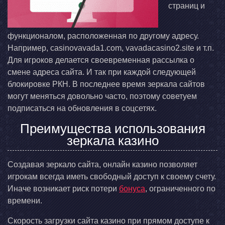
страниц и
функционалом, расположенная по другому адресу.
Например, casinovavada1.com, vavadacasino2.site и т.п.
Для игроков делается своевременная рассылка о
смене адреса сайта. И так при каждой следующей
блокировке РКН. В последнее время зеркала сайтов
могут меняться довольно часто, поэтому советуем
подписаться на обновления в соцсетях.
Преимущества использования
зеркала казино
Создавая зеркало сайта, онлайн казино позволяет
игрокам всегда иметь свободный доступ к своему счету.
Иначе возникает риск потери
бонуса
, ограниченного по
времени.
Скорость загрузки сайта казино при прямом доступе к